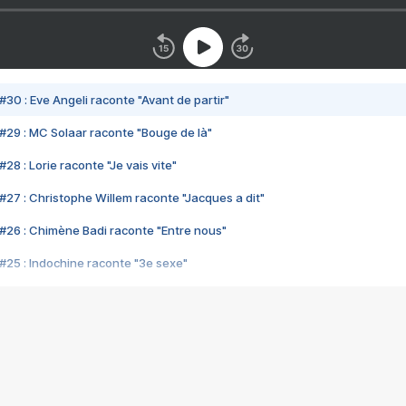
#30 : Eve Angeli raconte "Avant de partir"
#29 : MC Solaar raconte "Bouge de là"
28 : Lorie raconte "Je vais vite"
#27 : Christophe Willem raconte "Jacques a dit"
#26 : Chimène Badi raconte "Entre nous"
#25 : Indochine raconte "3e sexe"
#24 : Zaho raconte "C'est chelou"
#23 : Patrick Bruel raconte "Au café des délices"
#22 : Kyo raconte "Le chemin"
#21 : Nolwenn Leroy raconte "Cassé"