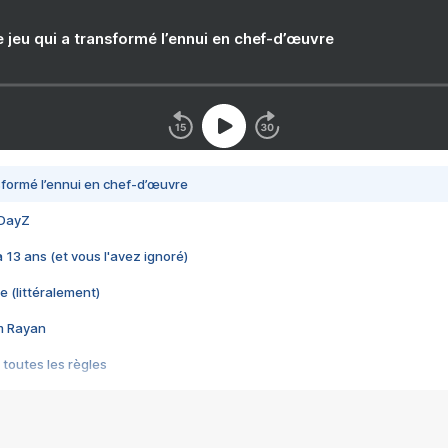
e jeu qui a transformé l’ennui en chef-d’œuvre
nsformé l’ennui en chef-d’œuvre
 DayZ
 a 13 ans (et vous l'avez ignoré)
e (littéralement)
im Rayan
 toutes les règles
s les jeux vidéo
us choquant de Rockstar ? - Le scandale BULLY