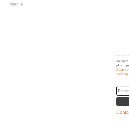
Publicité
en quête 
plus ... pa
Accueil d
Créer un
Contac