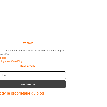
ET ZOU !
.... d'inspiration pour rendre la vie de tous les jours un peu
rticulière
u blog
 blog avec CanalBlog
RECHERCHE
ter le propriétaire du blog