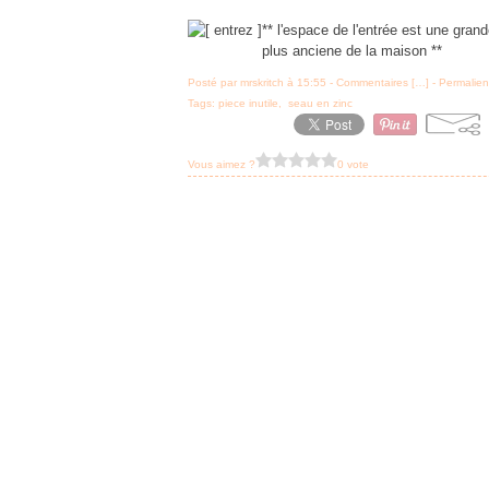
** l'espace de l'entrée est une grand
plus anciene de la maison **
Posté par mrskritch à 15:55 -
Commentaires [
…
]
- Permalien
Tags:
piece inutile
,
seau en zinc
Vous aimez ?
0 vote