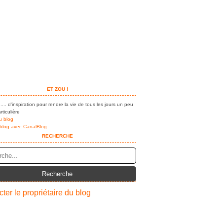
ET ZOU !
.... d'inspiration pour rendre la vie de tous les jours un peu
rticulière
u blog
 blog avec CanalBlog
RECHERCHE
ter le propriétaire du blog