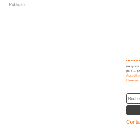
Publicité
en quête 
plus ... pa
Accueil d
Créer un
Contac