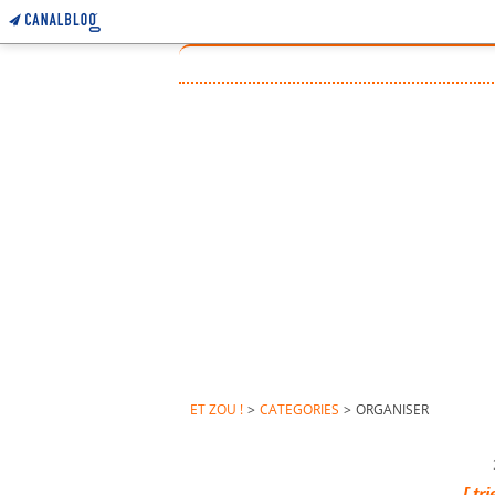
ET ZOU !
>
CATEGORIES
>
ORGANISER
[ tr