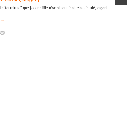
"fourniture" que j'adore !!!le rêve si tout était classé, trié, organi
 [
#
]