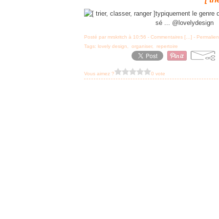
typiquement le genre de 
sé ... @lovelydesign
Posté par mrskritch à 10:56 -
Commentaires [
…
]
- Permalien
Tags:
lovely design
,
organiser
,
repertoire
Vous aimez ?
0 vote