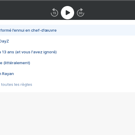
nsformé l’ennui en chef-d’œuvre
 DayZ
 a 13 ans (et vous l'avez ignoré)
e (littéralement)
im Rayan
 toutes les règles
s les jeux vidéo
us choquant de Rockstar ? - Le scandale BULLY
e plus moche de Steam
du RÊVE tourne au CAUCHEMAR