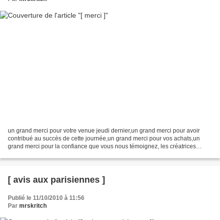
un grand merci pour votre venue jeudi dernier,un grand merci pour avoir
contribué au succès de cette journée,un grand merci pour vos achats,un
grand merci pour la confiance que vous nous témoignez, les créatrices
:Soizic pour Boumaga,Laurence pour Rock'n...
[ avis aux parisiennes ]
Publié le 11/10/2010 à 11:56
Par
mrskritch