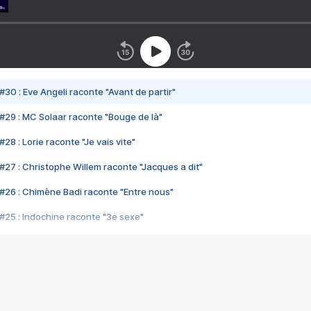
#30 : Eve Angeli raconte "Avant de partir"
#29 : MC Solaar raconte "Bouge de là"
28 : Lorie raconte "Je vais vite"
#27 : Christophe Willem raconte "Jacques a dit"
#26 : Chimène Badi raconte "Entre nous"
#25 : Indochine raconte "3e sexe"
#24 : Zaho raconte "C'est chelou"
#23 : Patrick Bruel raconte "Au café des délices"
#22 : Kyo raconte "Le chemin"