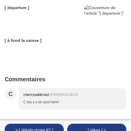
[ departure ]
[ à fond la caisse ]
Commentaires
C
cherryaddicted
07/09/2010 06:55
C top y a de quoi faire!
< [ détails projet #2 ]
[ idées ] >