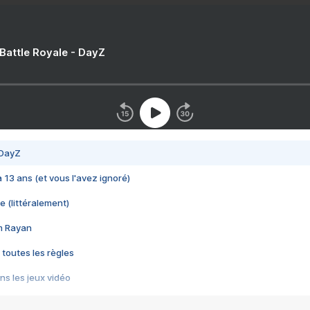
 Battle Royale - DayZ
 DayZ
 a 13 ans (et vous l'avez ignoré)
e (littéralement)
im Rayan
 toutes les règles
s les jeux vidéo
us choquant de Rockstar ? - Le scandale BULLY