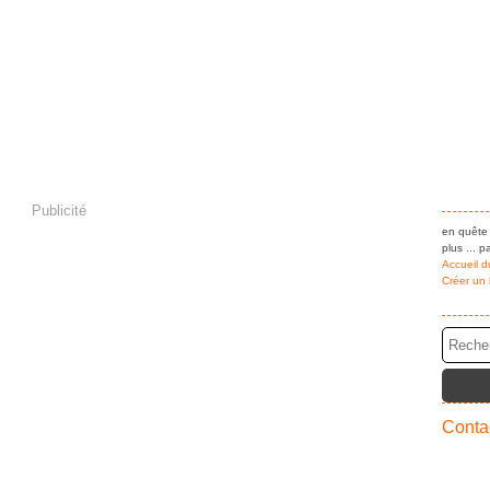
Publicité
en quête 
plus ... pa
Accueil d
Créer un
Contac