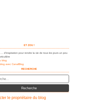
ET ZOU !
.... d'inspiration pour rendre la vie de tous les jours un peu
rticulière
u blog
 blog avec CanalBlog
RECHERCHE
ter le propriétaire du blog