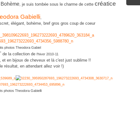
créatice
el Bohème
, je suis tombée sous le charme de cette
eodora Gabielli
,
discret, élégant, bohème, bref gros gros coup de coeur
its photos Theodora Gabiel
s"
de la collection de
l'hiver 2010-11
r, et en bijoux de cheveux et là c'est just sublime !!
e résultat, en attendant allez voir !)
its photos Theodora Gabielli