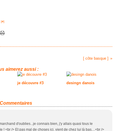
 [
#
]
[ côte basque ]
s aimerez aussi :
je découvre #3
desingn danois
Commentaires
 marchand d'oublies...je connais bien, j'y allais quasi tous le
! <br /> Et pas mal de choses ici, vient de chez lui là bas....<br />