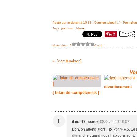
Posté par mrskritch à 10:33 -
Commentaires [
…
]
- Permalien
Tags:
pour moi
,
bijoux
Vous aimez ?
0 vote
[combinaison]
Vou
divertissement
[ bilan de compétences ]
I
il est 17 heures
08/06/2010 16:02
Bon, on attend alors....!;-)<br /> P.S. Le
dimanche quand nous habitions sur Lille 