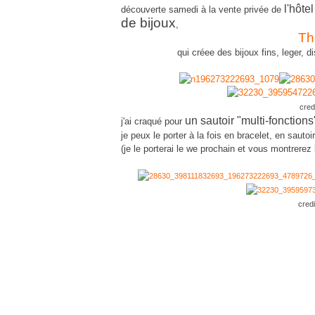
l'hôt
découverte samedi à la vente privée de
de bijoux
,
Th
qui créee des bijoux fins, leger, 
cred
un sautoir "multi-fonction
j'ai craqué pour
je peux le porter à la fois en bracelet, en sautoi
(je le porterai le we prochain et vous montrerez l
cred