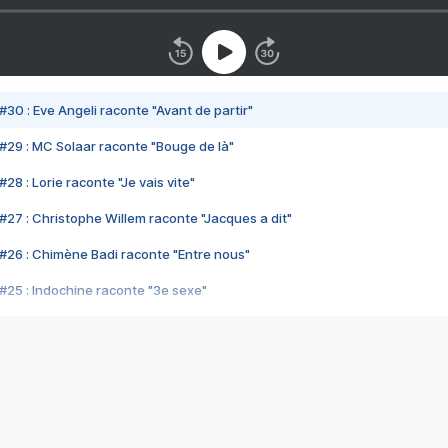
#30 : Eve Angeli raconte "Avant de partir"
#29 : MC Solaar raconte "Bouge de là"
28 : Lorie raconte "Je vais vite"
#27 : Christophe Willem raconte "Jacques a dit"
#26 : Chimène Badi raconte "Entre nous"
#25 : Indochine raconte "3e sexe"
#24 : Zaho raconte "C'est chelou"
#23 : Patrick Bruel raconte "Au café des délices"
#22 : Kyo raconte "Le chemin"
#21 : Nolwenn Leroy raconte "Cassé"