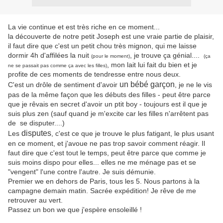
La vie continue et est très riche en ce moment...
la découverte de notre petit Joseph est une vraie partie de plaisir,
il faut dire que c'est un petit chou très mignon, qui me laisse
dormir 4h d'affilées la nuit
, je trouve ça génial....
(pour le moment)
(ça
, mon lait lui fait du bien et je
ne se passait pas comme ça avec les filles)
profite de ces moments de tendresse entre nous deux.
un bébé garçon
C'est un drôle de sentiment d'avoir
, je ne le vis
pas de la même façon que les débuts des filles - peut être parce
que je rêvais en secret d'avoir un ptit boy - toujours est il que je
suis plus zen (sauf quand je m'excite car les filles n'arrêtent pas
de se disputer....)
disputes
Les
, c'est ce que je trouve le plus fatigant, le plus usant
en ce moment, et j'avoue ne pas trop savoir comment réagir. Il
faut dire que c'est tout le temps, peut être parce que comme je
suis moins dispo pour elles... elles ne me ménage pas et se
"vengent" l'une contre l'autre. Je suis démunie.
Premier we en dehors de Paris, tous les 5. Nous partons à la
campagne demain matin. Sacrée expédition! Je rêve de me
retrouver au vert.
Passez un bon we que j'espère ensoleillé !