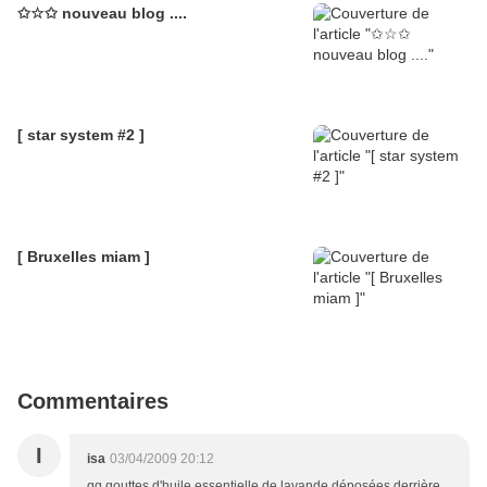
✩☆✩ nouveau blog ....
[ star system #2 ]
[ Bruxelles miam ]
Commentaires
I
isa
03/04/2009 20:12
qq gouttes d'huile essentielle de lavande déposées derrière