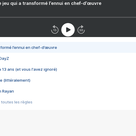
e jeu qui a transformé l’ennui en chef-d’œuvre
nsformé l’ennui en chef-d’œuvre
 DayZ
 a 13 ans (et vous l'avez ignoré)
e (littéralement)
im Rayan
 toutes les règles
s les jeux vidéo
us choquant de Rockstar ? - Le scandale BULLY
e plus moche de Steam