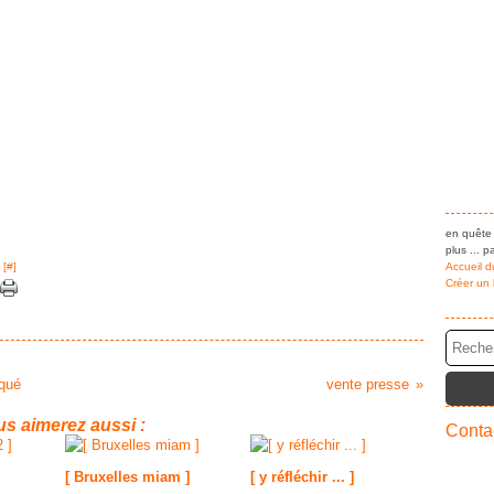
en quête 
plus ... pa
 [
#
]
Accueil d
Créer un
aqué
vente presse
s aimerez aussi :
Contac
[ Bruxelles miam ]
[ y réfléchir ... ]