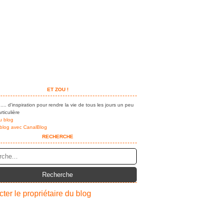
ET ZOU !
.... d'inspiration pour rendre la vie de tous les jours un peu
rticulière
u blog
 blog avec CanalBlog
RECHERCHE
ter le propriétaire du blog