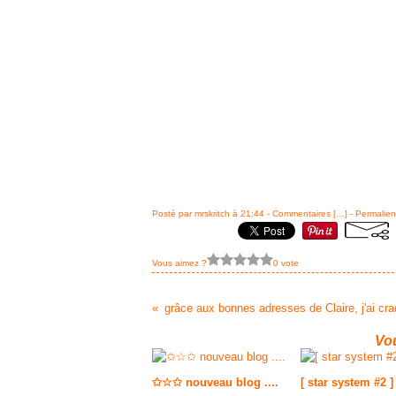
Posté par mrskritch à 21:44 -
Commentaires [
…
]
- Permalien
Vous aimez ?
0 vote
grâce aux bonnes adresses de Claire, j'ai cr
Vou
✩☆✩ nouveau blog ....
[ star system #2 ]