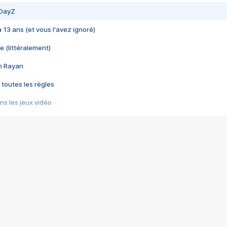
 DayZ
 a 13 ans (et vous l'avez ignoré)
e (littéralement)
im Rayan
 toutes les règles
s les jeux vidéo
us choquant de Rockstar ? - Le scandale BULLY
e plus moche de Steam
du RÊVE tourne au CAUCHEMAR
pendant 8 heures
it… à tort
umiliés par un jeu vidéo