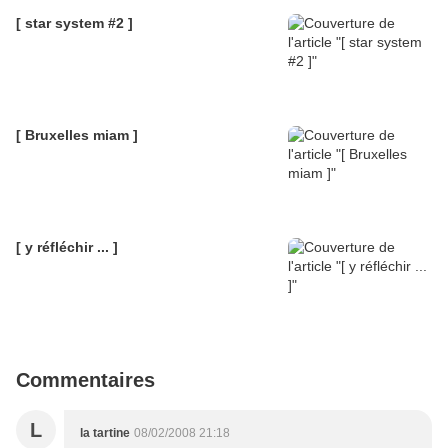
[ star system #2 ]
[ Bruxelles miam ]
[ y réfléchir ... ]
Commentaires
L
la tartine
08/02/2008 21:18