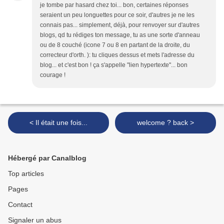
je tombe par hasard chez toi... bon, certaines réponses
seraient un peu longuettes pour ce soir, d'autres je ne les
connais pas... simplement, déjà, pour renvoyer sur d'autres
blogs, qd tu rédiges ton message, tu as une sorte d'anneau
ou de 8 couché (icone 7 ou 8 en partant de la droite, du
correcteur d'orth. ): tu cliques dessus et mets l'adresse du
blog... et c'est bon ! ça s'appelle "lien hypertexte"... bon
courage !
< Il était une fois...
welcome ? back >
Hébergé par Canalblog
Top articles
Pages
Contact
Signaler un abus